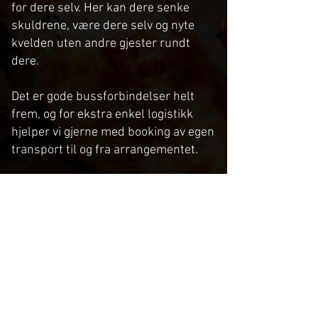
for dere selv. Her kan dere senke
skuldrene, være dere selv og nyte
kvelden uten andre gjester rundt
dere.
Det er gode bussforbindelser helt
frem, og for ekstra enkel logistikk
hjelper vi gjerne med booking av egen
transport til og fra arrangementet.
Vi har skjenkebevilling og serverer øl,
vin, cider og mineralvann – og når det
gjelder mat, kan vi servere akkurat
det dere måtte ønske, enten det er
enkel fingermat, buffet eller en full
middag. Alt skreddersys etter deres
behov.
Kort sagt: Vi sørger for rammene,