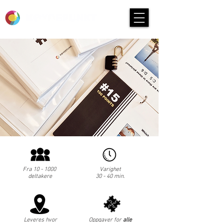
Fra 10 - 1000
Varighet
deltakere
30 - 40 min.
Leveres hvor
Oppgaver for
alle