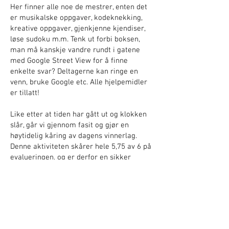
Her finner alle noe de mestrer, enten det
er musikalske oppgaver, kodeknekking,
kreative oppgaver, gjenkjenne kjendiser,
løse sudoku m.m. Tenk ut forbi boksen,
man må kanskje vandre rundt i gatene
med Google Street View for å finne
enkelte svar? Deltagerne kan ringe en
venn, bruke Google etc. Alle hjelpemidler
er tillatt!
Like etter at tiden har gått ut og klokken
slår, går vi gjennom fasit og gjør en
høytidelig kåring av dagens vinnerlag.
Denne aktiviteten skårer hele 5,75 av 6 på
evalueringen, og er derfor en sikker
vinner når det gjelder aktiviteter til
teambuilding!
PRISTILBUD