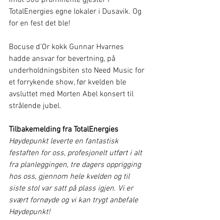
imot 300 prominente gjester i 
TotalEnergies egne lokaler i Dusavik. Og 
for en fest det ble!
Bocuse d’Or kokk Gunnar Hvarnes 
hadde ansvar for bevertning, på 
underholdningsbiten sto Need Music for 
et forrykende show, før kvelden ble 
avsluttet med Morten Abel konsert til 
strålende jubel.
Tilbakemelding fra TotalEnergies
Høydepunkt leverte en fantastisk 
festaften for oss, profesjonelt utført i alt 
fra planleggingen, tre dagers opprigging 
hos oss, gjennom hele kvelden og til 
siste stol var satt på plass igjen. Vi er 
svært fornøyde og vi kan trygt anbefale 
Høydepunkt!